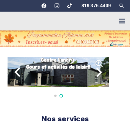
search
819 376-4409
Nos services